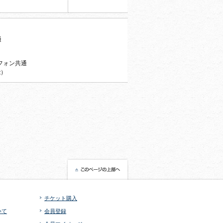
通
フォン共通
能）
チケット購入
いて
会員登録