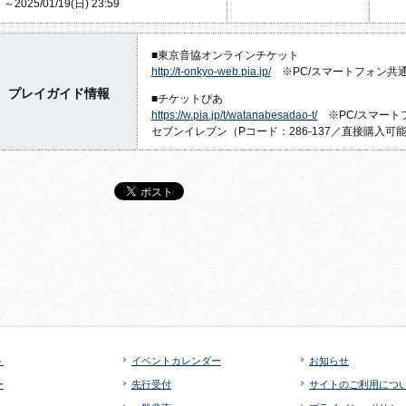
～2025/01/19(日) 23:59
■東京音協オンラインチケット
http://t-onkyo-web.pia.jp/
※PC/スマートフォン共
プレイガイド情報
■チケットぴあ
https://w.pia.jp/t/watanabesadao-t/
※PC/スマート
セブンイレブン（Pコード：286-137／直接購入可
ト
イベントカレンダー
お知らせ
ー
先行受付
サイトのご利用につ