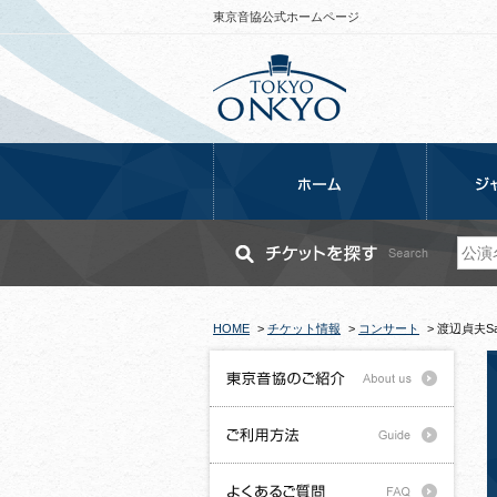
東京音協公式ホームページ
HOME
>
チケット情報
>
コンサート
>
渡辺貞夫Sad