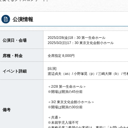
公演情報
2025/2/28(金)18：30 第一生命ホール
公演日・会場
2025/3/2(日)17：30 東京文化会館小ホール
席種・料金
全席指定 8,000円
[出演]
イベント詳細
渡辺貞夫（as）/ 小野塚晃（p）/ 三嶋大輝（b） / 
＜2/28 第一生命ホール＞
※開場は開演の45分前
＜3/2 東京文化会館小ホール＞
※開場は開演の30分前
備考
＜共通＞
※未就学児入場不可
※車椅子席ご希望のお客様は、事前に「お問い合わ