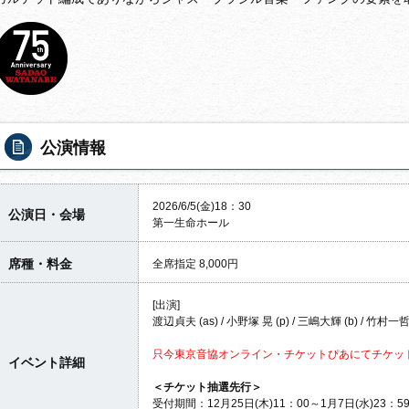
公演情報
2026/6/5(金)18：30
公演日・会場
第一生命ホール
席種・料金
全席指定 8,000円
[出演]
渡辺貞夫 (as) / 小野塚 晃 (p) / 三嶋大輝 (b) / 竹村一哲 
只今東京音協オンライン・チケットぴあにてチケッ
イベント詳細
＜チケット抽選先行＞
受付期間：12月25日(木)11：00～1月7日(水)23：5