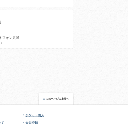
通
トフォン共通
能）
チケット購入
いて
会員登録