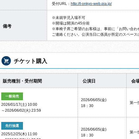
受付URL：
http://t-onkyo-web.pia.jp/
※未就学児入場不可
※開場は開演の45分前
備考
※車椅子席ご希望のお客様は、事前に「お問い合わ
ご連絡ください。公演当日に係員が所定のスペース
チケット購入
販売種別・受付期間
公演日
会
一般発売
2026/06/05(金)
第一
2026/01/17(土) 10:00
18：30
～2026/06/02(火) 23:59
先行抽選
2026/06/05(金)
第一
2025/12/25(木) 11:00
18：30