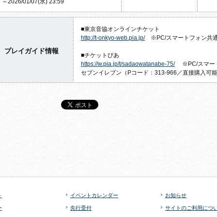
～2026/01/07(水) 23:59
■東京音協オンラインチケット
http://t-onkyo-web.pia.jp/
※PC/スマートフォン共
プレイガイド情報
■チケットぴあ
https://w.pia.jp/t/sadaowatanabe-75/
※PC/スマー
セブンイレブン（Pコード：313-966／直接購入可
ト
イベントカレンダー
お知らせ
ー
先行受付
サイトのご利用につ