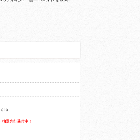
(ds)
ト抽選先行受付中！
9