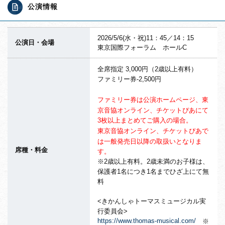
公演情報
2026/5/6(水・祝)11：45／14：15
公演日・会場
東京国際フォーラム ホールC
全席指定 3,000円（2歳以上有料）
ファミリー券-2,500円
ファミリー券は公演ホームページ、東
京音協オンライン、チケットぴあにて
3枚以上まとめてご購入の場合。
東京音協オンライン、チケットぴあで
は一般発売日以降の取扱いとなりま
席種・料金
す。
※2歳以上有料。2歳未満のお子様は、
保護者1名につき1名までひざ上にて無
料
<きかんしゃトーマスミュージカル実
行委員会>
https://www.thomas-musical.com/
※