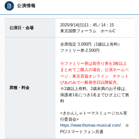
公演情報
2025/9/14(日)11：45／14：15
公演日・会場
東京国際フォーラム ホールC
全席指定 3,000円（2歳以上有料）
ファミリー券-2,500円
※ファミリー券は前売り券を3枚以上
まとめてご購入の場合。公演ホームペ
ージ、東京音協オンライン、チケット
ぴあのみで一般発売日以降販売。
席種・料金
※2歳以上有料。2歳未満のお子様は、
保護者1名につき1名までひざ上にて無
料
<きかんしゃトーマスミュージカル実
行委員会>
https://www.thomas-musical.com/
※
PC/スマートフォン共通