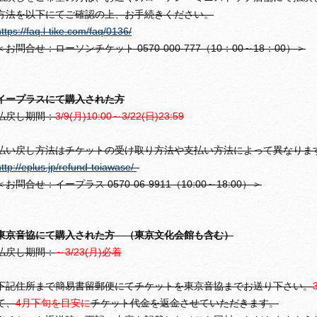
方法を以下にてご確認の上、お手続きください。
ttps://faq.l-tike.com/faq/0136/
＜お問合せ：ローソンチケット 0570-000-777（10：00～18：00）＞
イープラスにて購入された方
払戻し期間：
3/9(月)10:00～3/22(日)23:59
払い戻し方法はチケットの受け取り方法や支払い方法によって異なりま
http://eplus.jp/refund-toiawase/
＜お問合せ：イープラス 0570-06-9911（10:00～18:00）＞
東京音協にて購入された方 （東京文化会館も含む）
払戻し期間：
～3/23(月)必着
下記住所まで簡易書留郵便にてチケットを東京音協までお送り下さい。
て、
4月下旬を目安に
チケット代金を返金させていただきます。