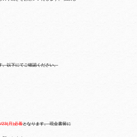
す。以下にてご確認ください。
3/23(月)必着
となります。 現金書留に