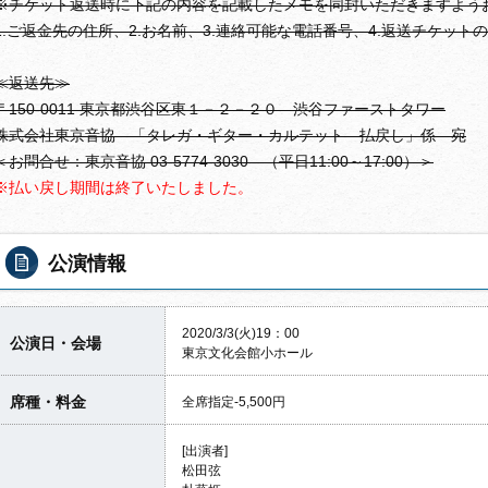
※チケット返送時に下記の内容を記載したメモを同封いただきますよう
1.ご返金先の住所、2.お名前、3.連絡可能な電話番号、4.返送チケット
≪返送先≫
〒150-0011 東京都渋谷区東１－２－２０ 渋谷ファーストタワー
株式会社東京音協 「タレガ・ギター・カルテット 払戻し」係 宛
＜お問合せ：東京音協 03-5774-3030 （平日11:00～17:00）＞
※払い戻し期間は終了いたしました。
公演情報
2020/3/3(火)19：00
公演日・会場
東京文化会館小ホール
席種・料金
全席指定-5,500円
[出演者]
松田弦