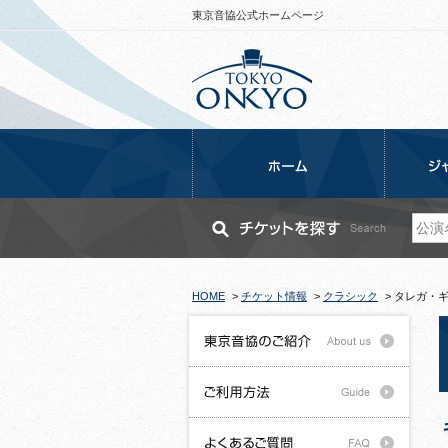
東京音協公式ホームページ
HOME
>
チケット情報
>
クラシック
>
タレガ・