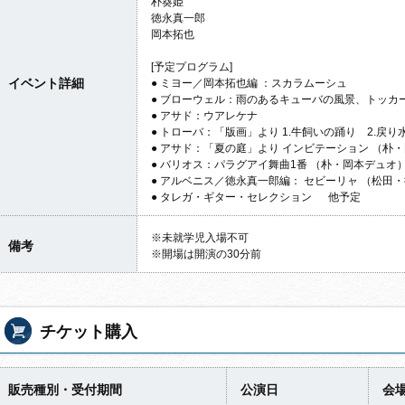
朴葵姫
徳永真一郎
岡本拓也
[予定プログラム]
イベント詳細
● ミヨー／岡本拓也編 ：スカラムーシュ
● ブローウェル：雨のあるキューバの風景、トッカ
● アサド：ウアレケナ
● トローバ：「版画」より 1.牛飼いの踊り 2.戻り水
● アサド：「夏の庭」より インビテーション （朴
● バリオス：パラグアイ舞曲1番 （朴・岡本デュオ
● アルベニス／徳永真一郎編： セビーリャ （松田・
● タレガ・ギター・セレクション 他予定
※未就学児入場不可
備考
※開場は開演の30分前
チケット購入
販売種別・受付期間
公演日
会