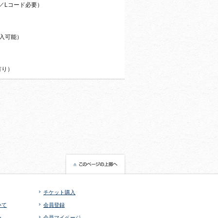
00／Lコード必要）
購入可能）
有り）
チケット購入
いて
会員登録
ー
会員マイページ