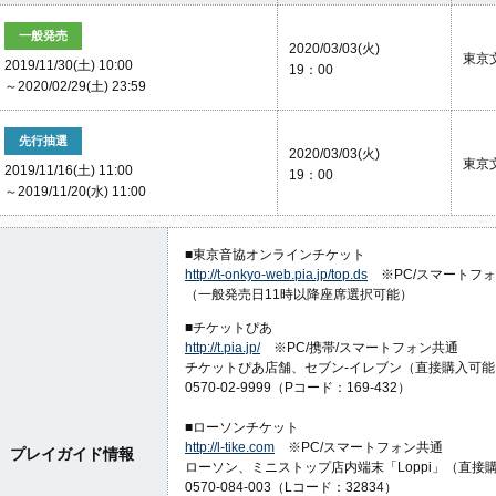
一般発売
2020/03/03(火)
東京
2019/11/30(土) 10:00
19：00
～2020/02/29(土) 23:59
先行抽選
2020/03/03(火)
東京
2019/11/16(土) 11:00
19：00
～2019/11/20(水) 11:00
■東京音協オンラインチケット
http://t-onkyo-web.pia.jp/top.ds
※PC/スマートフ
（一般発売日11時以降座席選択可能）
■チケットぴあ
http://t.pia.jp/
※PC/携帯/スマートフォン共通
チケットぴあ店舗、セブン-イレブン（直接購入可能
0570-02-9999（Pコード：169-432）
■ローソンチケット
http://l-tike.com
※PC/スマートフォン共通
プレイガイド情報
ローソン、ミニストップ店内端末「Loppi」（直接
0570-084-003（Lコード：32834）