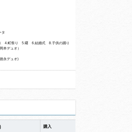
ータ
 4.町祭り 5.曙 6.結婚式 8.子供の踊り
・岡本デュオ）
）
徳永デュオ)
購入
場