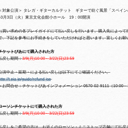
＜対象公演＞ タレガ・ギターカルテット ギターで紡ぐ風景「スペイン
●3月3日（火）東京文化会館小ホール 19：00開演
お買い求めの各プレイガイドにて払い戻しを行います。購入先によって
で、下記を参考にお手続きをしていただければと思います。宜しくお願
チケットぴあにて購入された方
払戻し期間：
3/9(月)10:00～3/22(日)23:59
公演中止・延期・による払い戻しは以下にてご確認ください。
ttp://t.pia.jp/guide/refund.jsp
＜お問合せ：チケットぴあインフォメーション 0570-02-9111（10:00～1
ローソンチケットにて購入された方
払戻し期間：
3/9(月)10:00～3/22(日)23:59
払戻しをご希望の方は、お近くのローソン・ミニストップ店舗にて払戻