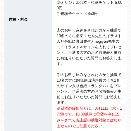
③オリジナル台本＋視聴チケット 5,00
0円
④視聴チケット 3,850円
席種・料金
①のお申し込みをされた方から抽選で
10名の方に名束くだん先生のイラスト
入り色紙に真田先生とnegiyan先生の
ミニイラスト＆サインを入れてプレゼ
ント。当選者の方のお名前発表と事前
にお送りいただいた質問にお答えしま
す。
②のお申し込みをされた方から抽選で
10名の方に朗読劇出演声優のうち1名
のサイン入り色紙（ランダム）をプレ
ゼント。当選者の方のお名前発表と事
前にお送りいただいた質問にお答えし
ます。
※質問の締め切りは、8月11日（水）1
7:59まで。18:00以降に①②を申し込
みをされても上記の抽選対象とはなり
ませんのでご注意ください。