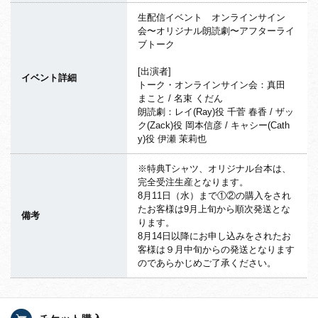
生配信イベント オンラインサイン
会〜オリジナル朗読劇〜アフターライ
ブトーク
[出演者]
イベント詳細
トーク・オンラインサイン会：真田
まこと / 名束 くだん
朗読劇：レイ(Ray)役 千菅 春香 / ザッ
ク(Zack)役 岡本信彦 / キャシー(Cath
y)役 伊瀬 茉莉也
※特典Tシャツ、オリジナル台本は、
完全受注生産となります。
8月11日（水）まで①②の購入をされ
たお客様は9月上旬から順次発送とな
備考
ります。
8月14日以降にお申し込みをされたお
客様は９月中旬からの発送となります
のであらかじめご了承ください。