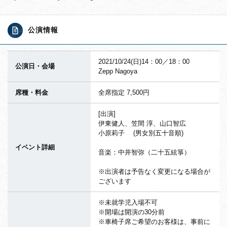
公演情報
2021/10/24(日)14：00／18：00
公演日・会場
Zepp Nagoya
席種・料金
全席指定 7,500円
[出演]
伊東健人、笠間 淳、山口智広
小原莉子 (男女別五十音順)
イベント詳細
音楽：中井智弥（二十五絃箏）
※出演者は予告なく変更になる場合が
ございます
※未就学児入場不可
※開場は開演の30分前
※車椅子席ご希望のお客様は、事前に