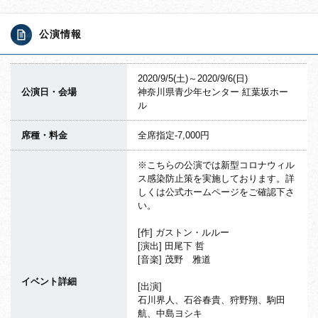
公演情報
2020/9/5(土)～2020/9/6(日)
公演日・会場
神奈川県青少年センター 紅葉坂ホー
ル
席種・料金
全席指定-7,000円
※こちらの公演では新型コロナウィル
ス感染防止策を実施してお
ります。詳
しくは公式ホームページをご確認下さ
い。
[作] ガストン・ルルー
[演出] 田尾下 哲
[音楽] 茂野 雅道
イベント詳細
[出演]
石川界人、石谷春貴、狩野翔、駒田
航、中島ヨシキ