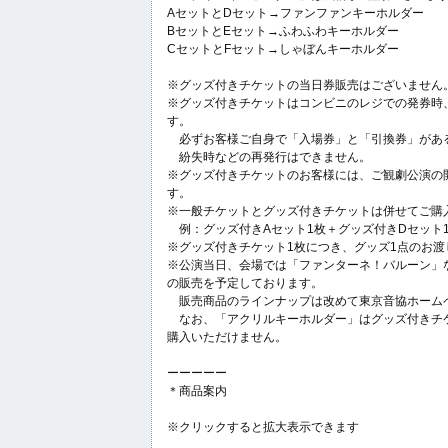
AセットとDセット→ファンファンキーホルダー
BセットとEセット→ふわふわキーホルダー
CセットとFセット→しゃぼんキーホルダー
※グッズ付きチケットの当日券販売はございません
※グッズ付きチケットはコンビニのレジでの発券時
す。
必ずお客様ご自身で「入場券」と「引換券」があ
紛失時などの再発行はできません。
※グッズ付きチケットのお客様には、ご観劇公演の
す。
※一般チケットとグッズ付きチケットは併せてご購
例：グッズ付きAセット1枚＋グッズ付きDセット1
※グッズ付きチケット1枚につき、グッズ1点のお渡
※公演当日、会場では「ファンターネ！バルーン」
の販売を予定しております。
販売商品のラインナップは改めて東京音協ホーム
なお、「アクリルキーホルダー」はグッズ付きチ
購入いただけません。
ーーーーー
＊商品案内
※クリックすると拡大表示できます