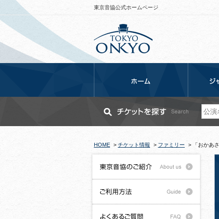
東京音協公式ホームページ
HOME
>
チケット情報
>
ファミリー
>
「おかあ