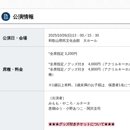
公演情報
2025/10/26(日)13：00／15：30
公演日・会場
和歌山県民文化会館 大ホール
*全席指定 3,200円
*全席指定／グッズ付き 4,000円（アクリルキー
席種・料金
*全席指定／グッズ付き 4,800円（アクリルキー
種）
※1歳以上有料。1歳未満のお子様は、保護者1名に
［出演者］
みもも・やころ・ルチータ
恵畑ゆう・小野あつこ・関沢圭司
★★★グッズ付きチケットについて★★★