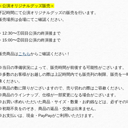
＜公演オリジナルグッズ販売＞
下記時間にて公演オリジナルグッズの販売を行います。
販売場所は会場にてご確認ください。
・12:30〜①回目公演の終演後まで
・15:00〜②回目公演の終演後まで
販売商品は
こちら
からご確認ください！
※当日の準備状況によって、販売時間が前後する可能性がございます。
※多数のお客様がお越しの際は上記時間内でも販売列の制限、販売を一
承ください。
※商品の数に限りがございますので、売り切れの際はご容赦ください。
※商品のラインナップ、仕様が一部変更になる場合がございます。
※お買い求めいただいた商品・サイズ・数量・お釣銭などは、必ずその
※初期不良をのぞき、商品の返品・交換は出来ません。
※お支払いは、現金・PayPayがご利用いただけます。