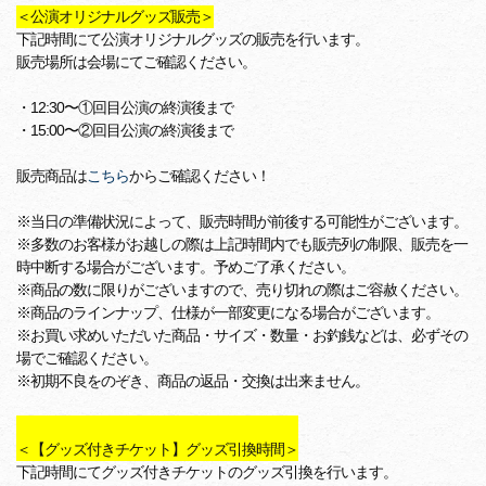
＜公演オリジナルグッズ販売＞
下記時間にて公演オリジナルグッズの販売を行います。
販売場所は会場にてご確認ください。
・12:30〜①回目公演の終演後まで
・15:00〜②回目公演の終演後まで
販売商品は
こちら
からご確認ください！
※当日の準備状況によって、販売時間が前後する可能性がございます。
※多数のお客様がお越しの際は上記時間内でも販売列の制限、販売を一
時中断する場合がございます。予めご了承ください。
※商品の数に限りがございますので、売り切れの際はご容赦ください。
※商品のラインナップ、仕様が一部変更になる場合がございます。
※お買い求めいただいた商品・サイズ・数量・お釣銭などは、必ずその
場でご確認ください。
※初期不良をのぞき、商品の返品・交換は出来ません。
＜【グッズ付きチケット】グッズ引換時間＞
下記時間にてグッズ付きチケットのグッズ引換を行います。