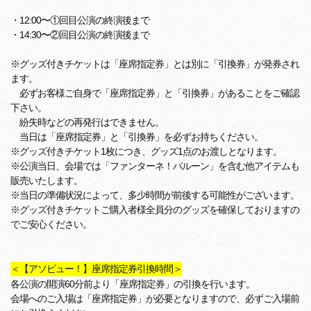
・12:00〜①回目公演の終演後まで
・14:30〜②回目公演の終演後まで
※グッズ付きチケットは「座席指定券」とは別に「引換券」が発券され
ます。
必ずお客様ご自身で「座席指定券」と「引換券」があることをご確認
下さい。
紛失時などの再発行はできません。
当日は「座席指定券」と「引換券」を必ずお持ちください。
※グッズ付きチケット1枚につき、グッズ1点のお渡しとなります。
※公演当日、会場では「ファンターネ！バルーン」を含む他アイテムも
販売いたします。
※当日の準備状況によって、多少時間が前後する可能性がございます。
※グッズ付きチケットご購入者様全員分のグッズを確保しておりますの
でご安心ください。
＜【アソビュー！】座席指定券引換時間＞
各公演の開演60分前より「座席指定券」の引換を行います。
会場へのご入場は「座席指定券」が必要となりますので、必ずご入場前