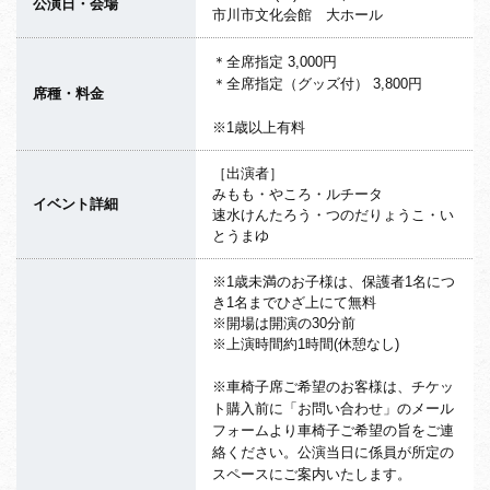
公演日・会場
市川市文化会館 大ホール
＊全席指定 3,000円
＊全席指定（グッズ付） 3,800円
席種・料金
※1歳以上有料
［出演者］
みもも・やころ・ルチータ
イベント詳細
速水けんたろう・つのだりょうこ・い
とうまゆ
※1歳未満のお子様は、保護者1名につ
き1名までひざ上にて無料
※開場は開演の30分前
※上演時間約1時間(休憩なし)
※車椅子席ご希望のお客様は、チケッ
ト購入前に「お問い合わせ」のメール
フォームより車椅子ご希望の旨をご連
絡ください。公演当日に係員が所定の
スペースにご案内いたします。