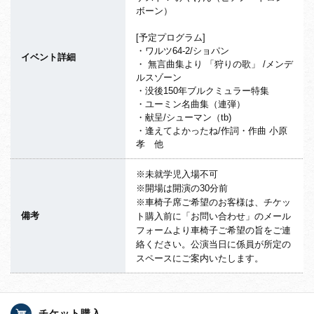
ボーン）
[予定プログラム]
・ワルツ64-2/ショパン
イベント詳細
・ 無言曲集より 「狩りの歌」 /メンデ
ルスゾーン
・没後150年ブルクミュラー特集
・ユーミン名曲集（連弾）
・献呈/シューマン（tb)
・逢えてよかったね/作詞・作曲 小原
孝 他
※未就学児入場不可
※開場は開演の30分前
※車椅子席ご希望のお客様は、チケッ
備考
ト購入前に「お問い合わせ」のメール
フォームより車椅子ご希望の旨をご連
絡ください。公演当日に係員が所定の
スペースにご案内いたします。
チケット購入