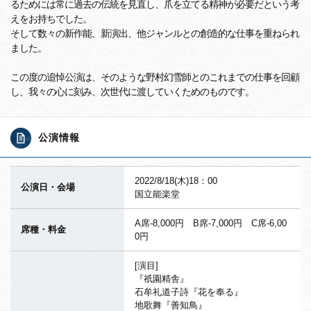
るためには常に過去の伝統を見直し、爪を立てる精神が必要だという考
えをお持ちでした。
そして数々の新作能、新演出、他ジャンルとの創造的な仕事を重ねられ
ました。
この度の追悼公演は、そのような野村幻雪師とのこれまでの仕事を回顧
し、我々の心に刻み、次世代に渡していくためのものです。
公演情報
2022/8/18(木)18：00
公演日・会場
国立能楽堂
A席-8,000円 B席-7,000円 C席-6,00
席種・料金
0円
[演目]
『祇園精舎』
石牟礼道子詩『花を奉る』
地歌舞『善知鳥』