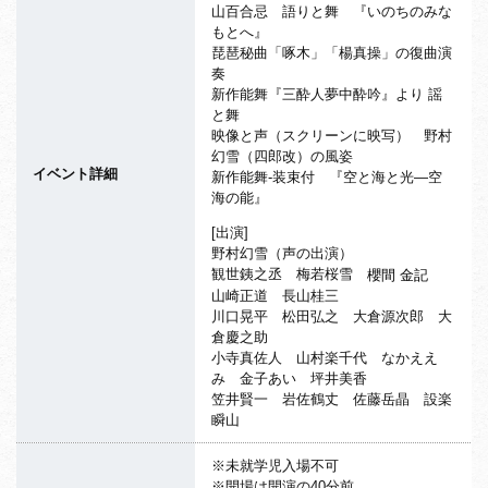
山百合忌 語りと舞 『いのちのみな
もとへ』
琵琶秘曲「啄木」「楊真操」の復曲演
奏
新作能舞『三酔人夢中酔吟』より 謡
と舞
映像と声（スクリーンに映写） 野村
幻雪（四郎改）の風姿
イベント詳細
新作能舞-装束付 『空と海と光―空
海の能』
[出演]
野村幻雪（声の出演）
観世銕之丞 梅若桜雪
櫻間 金記
山崎正道 長山桂三
川口晃平 松田弘之 大倉源次郎 大
倉慶之助
小寺真佐人 山村楽千代 なかええ
み 金子あい 坪井美香
笠井賢一 岩佐鶴丈 佐藤岳晶 設楽
瞬山
※未就学児入場不可
※開場は開演の40分前