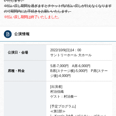
いたします。
※払い戻し期間を過ぎますとチケット代の払い戻しが行えなくなります
ので期間内にお手続きをお願いいたします。
※払い戻し期間は終了いたしました。
公演情報
2022/10/9(日)14：00
公演日・会場
サントリーホール 大ホール
S席-7,000円 A席-6,000円
席種・料金
B席(ステージ横)-5,000円 P席(ステー
ジ後)-4,000円
[出演者]
村治佳織
ゲスト：村治奏一
[予定プログラム]
≪第1部≫