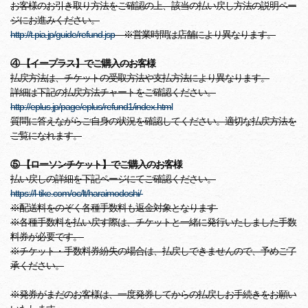
お客様のお引き取り方法をご確認の上、該当の払い戻し方法の説明ペー
ジにお進みください。
http://t.pia.jp/guide/refund.jsp
※営業時間は店舗により異なります。
④ 【イープラス】でご購入のお客様
払戻方法は、チケットの受取方法や支払方法により異なります。
詳細は下記の払戻方法チャートをご確認ください。
http://eplus.jp/page/eplus/refund1/index.html
質問に答えながらご自身の状況を確認してください。適切な払戻方法を
ご覧になれます。
⑤ 【ローソンチケット】でご購入のお客様
払い戻しの詳細を下記ページにてご確認ください。
https://l-tike.com/oc/lt/haraimodoshi/
※配送料をのぞく各種手数料も返金対象となります
※各種手数料を払い戻す際は、チケットと一緒に発行いたしました手数
料券が必要です。
※チケット・手数料券紛失の場合は、払戻しできませんので、予めご了
承ください。
※発券がまだのお客様は、一度発券してからの払戻しお手続きをお願い