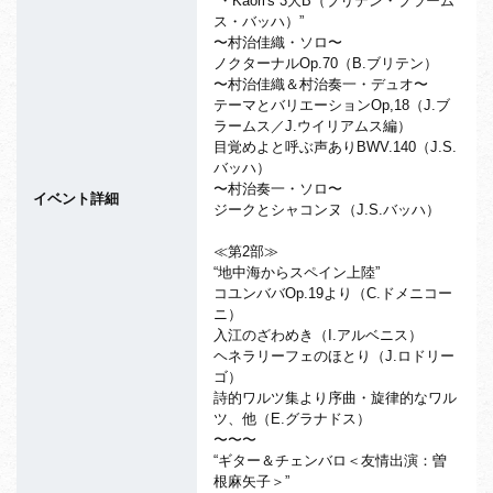
“・Kaori's 3大B（ブリテン・ブラーム
ス・バッハ）”
〜村治佳織・ソロ〜
ノクターナルOp.70（B.ブリテン）
〜村治佳織＆村治奏一・デュオ〜
テーマとバリエーションOp,18（J.ブ
ラームス／J.ウイリアムス編）
目覚めよと呼ぶ声ありBWV.140（J.S.
バッハ）
〜村治奏一・ソロ〜
イベント詳細
ジークとシャコンヌ（J.S.バッハ）
≪第2部≫
“地中海からスペイン上陸”
コユンババOp.19より（C.ドメニコー
ニ）
入江のざわめき（I.アルベニス）
ヘネラリーフェのほとり（J.ロドリー
ゴ）
詩的ワルツ集より序曲・旋律的なワル
ツ、他（E.グラナドス）
〜〜〜
“ギター＆チェンバロ＜友情出演：曽
根麻矢子＞”