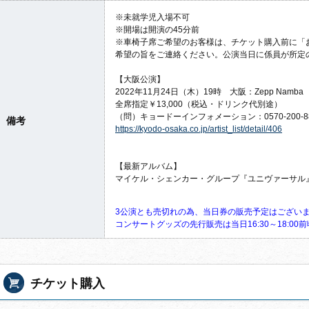
※未就学児入場不可
※開場は開演の45分前
※車椅子席ご希望のお客様は、チケット購入前に「
希望の旨をご連絡ください。公演当日に係員が所定
【大阪公演】
2022年11月24日（木）19時 大阪：Zepp Namba
全席指定￥13,000（税込・ドリンク代別途）
（問）キョードーインフォメーション：0570-200-888
備考
https://kyodo-osaka.co.jp/
artist_list/detail/406
【最新アルバム】
マイケル・シェンカー・グループ『ユニヴァーサル
3公演とも売切れの為、当日券の販売予定はござい
コンサートグッズの先行販売は当日16:30～18:
00
チケット購入