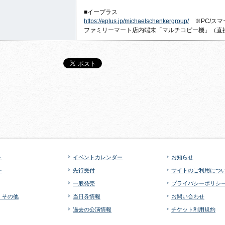
■イープラス
https://eplus.jp/
michaelschenkergroup/
※PC/スマ
ファミリーマート店内端末「マルチコピー機」（直
ト
イベントカレンダー
お知らせ
ー
先行受付
サイトのご利用につ
一般発売
プライバシーポリシ
・その他
当日券情報
お問い合わせ
過去の公演情報
チケット利用規約