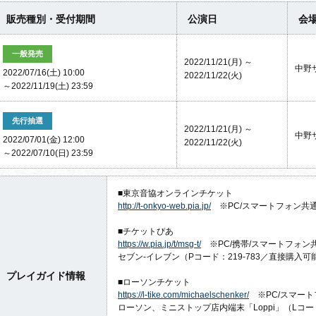
販売種別・受付期間
公演日
会
一般発売
2022/11/21(月) ～
中野
2022/07/16(土) 10:00
2022/11/22(火)
～2022/11/19(土) 23:59
先行抽選
2022/11/21(月) ～
中野
2022/07/01(金) 12:00
2022/11/22(火)
～2022/07/10(日) 23:59
■東京音協オンラインチケット
http://t-onkyo-web.pia.jp/
※PC/スマートフォン共
■チケットぴあ
https://w.pia.jp/t/msg-t/
※PC/携帯/スマートフォン
セブン-イレブン（Pコード：219‐783／直接購入可
プレイガイド情報
■ローソンチケット
https://l-tike.com/
michaelschenker/
※PC/スマート
ローソン、ミニストップ店内端末「Loppi」（Lコー