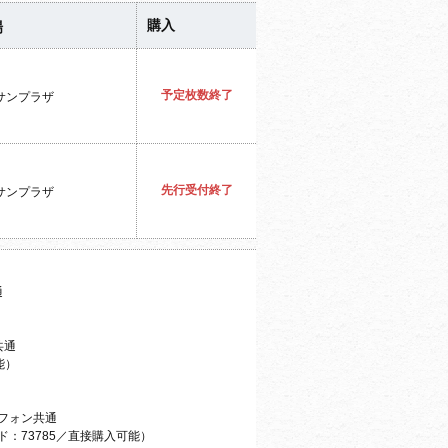
購入
場
予定枚数終了
サンプラザ
先行受付終了
サンプラザ
通
共通
能）
フォン共通
ド：
73785／直接購入可能）