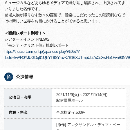
ミュージカルなどあらゆるメディアで繰り返し翻訳され、上演されてま
いりました名作です。
登場人物が織りなす数々の言葉で、音楽にこだわったこの朗読劇ならで
はの新しい世界をお目にかけることができると思います。
＜観劇レポート到着！＞
シアターテイメントNEWS
『モンテ・クリスト伯』観劇レポート
https://theatertainment.jp/japanese-play/91057/?
fbclid=IwAR0YJUGDq91UjhYT9SYravK7B16XUTmpULi7sCsXwHb1Fvn93NV
公演情報
2021/11/9(火)～2021/11/14(日)
公演日・会場
紀伊國屋ホール
席種・料金
全席指定-7,500円
[原作] アレクサンドル・デュマ・ペー