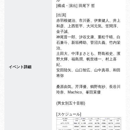
ル
[構成・演出] 田尾下 哲
[出演]
赤羽根健治、市川蒼、伊東健人、井上
和彦、上西哲平、大河元気、笠間淳、
金子誠、
神尾晋一郎、汐谷文康、重松千晴、白
石兼斗、新垣樽助、菅沼久義、竹内栄
治、
土田大、中澤まさとも、野島裕史、濱
野大輝、福島潤、帆世雄一、村上喜
紀、
イベント詳細
安田陸矢、山口智広、山中真尋、和田
将弥
桑原由気、芹澤優、鶴野有紗、長谷川
玲奈、Machico、峯田茉優
(男女別五十音順)
[スケジュール]