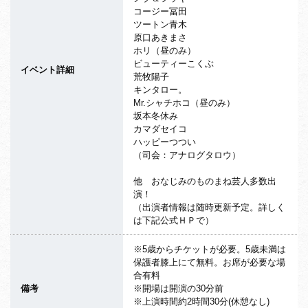
コージー冨田
ツートン青木
原口あきまさ
ホリ（昼のみ）
ビューティーこくぶ
イベント詳細
荒牧陽子
キンタロー。
Mr.シャチホコ（昼のみ）
坂本冬休み
カマダセイコ
ハッピーつつい
（司会：アナログタロウ）
他 おなじみのものまね芸人多数出
演！
（出演者情報は随時更新予定。詳しく
は下記公式ＨＰで）
※5歳からチケットが必要。5歳未満は
保護者膝上にて無料。お席が必要な場
合有料
備考
※開場は開演の30分前
※上演時間約2時間30分(休憩なし)