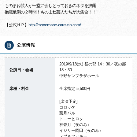
ものまね芸人が一堂に会しとっておきのネタを披露
抱腹絶倒の２時間！ものまね芸人たちが大集合！！
【公式ＨＰ】
http://monomane-caravan.com/
公演情報
2019/9/18(水) 昼の部 14：30／夜の部
公演日・会場
18：30
中野サンプラザホール
席種・料金
全席指定-5,500円
[出演予定]
コロッケ
葉月パル
トニーヒロタ
神奈月（夜のみ）
イジリー岡田（夜のみ）
ノブ＆フッキー