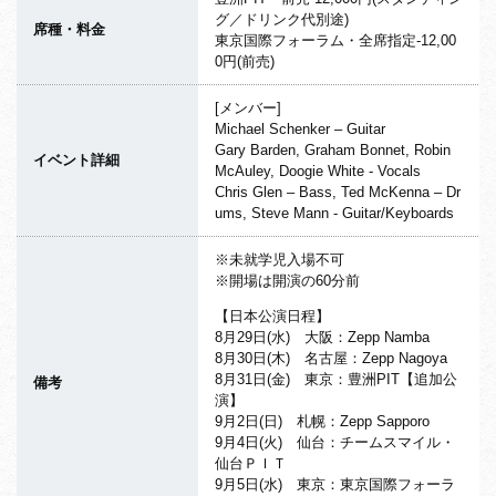
グ／ドリンク代別途)
席種・料金
東京国際フォーラム・全席指定-12,00
0円(前売)
[メンバー]
Michael Schenker – Guitar
Gary Barden, Graham Bonnet, Robin
イベント詳細
McAuley, Doogie White - Vocals
Chris Glen – Bass, Ted McKenna – Dr
ums, Steve Mann - Guitar/Keyboards
※未就学児入場不可
※開場は開演の60分前
【日本公演日程】
8月29日(水) 大阪：Zepp Namba
8月30日(木) 名古屋：Zepp Nagoya
8月31日(金) 東京：豊洲PIT【追加公
備考
演】
9月2日(日) 札幌：Zepp Sapporo
9月4日(火) 仙台：チームスマイル・
仙台ＰＩＴ
9月5日(水) 東京：東京国際フォーラ