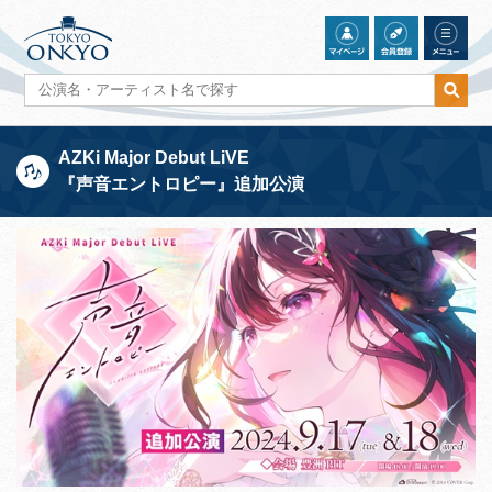
AZKi Major Debut LiVE
『声音エントロピー』追加公演