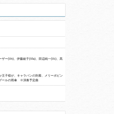
ザー(Vn)、伊藤綾子(Vla)、田辺純一(Vc)、髙
か王子様が、キャラバンの到着、メリーポピン
ブールの雨傘 ※演奏予定曲