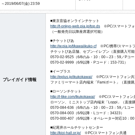
～2019/06/07(金) 23:59
■東京音協オンラインチケット
http://t-onkyo-web.pia.jp/top.ds
※PC/スマートフ
（一般発売日以降座席選択可能）
■チケットぴあ
http://w.pia.jp/t/kawaiikuko-cf
※PC/携帯/スマート
チケットぴあ店舗、セブン-イレブン（直接購入可能
0570-02-9525（6/8のみ・10：00～23：59／P
0570-02-9999（6/9以降・Pコード：153-731）
■イープラス
http://eplus.jp/ikukokawai/
※PC/スマートフォン共
プレイガイド情報
ファミリーマート店内端末「Famiポート」（直接
■ローソンチケット
http://l-tike.com/Ikukokawai/
※PC/スマートフォン
ローソン、ミニストップ店内端末「Loppi」（直接
0570-084-636（6/8のみ・10：00～23：59／L
0570-084-003（6/9以降・Lコード：34323）
0570-000-407（6/9以降・オペレーター対応10：
■紀尾井ホールチケットセンター
http://kioi-hall.or.jp/
※PC/スマートフォン共通