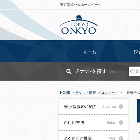
東京音協公式ホームページ
HOME
>
チケット情報
>
コンサート
>
川井郁子 