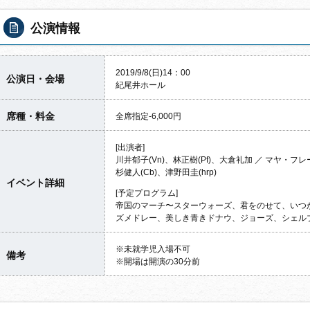
公演情報
2019/9/8(日)14：00
公演日・会場
紀尾井ホール
席種・料金
全席指定-6,000円
[出演者]
川井郁子(Vn)、林正樹(Pf)、大倉礼加 ／ マヤ・フレー
杉健人(Cb)、津野田圭(hrp)
イベント詳細
[予定プログラム]
帝国のマーチ〜スターウォーズ、君をのせて、いつ
ズメドレー、美しき青きドナウ、ジョーズ、シェル
※未就学児入場不可
備考
※開場は開演の30分前