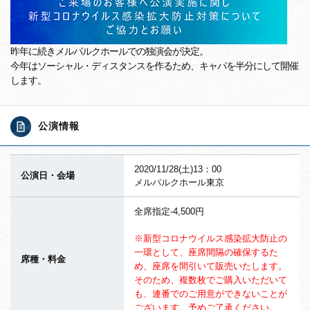
昨年に続きメルパルクホールでの独演会が決定。
今年はソーシャル・ディスタンスを作るため、キャパを半分にして開催
します。
公演情報
2020/11/28(土)13：00
公演日・会場
メルパルクホール東京
全席指定-4,500円
※新型コロナウイルス感染拡大防止の
一環として、座席間隔の確保するた
席種・料金
め、座席を間引いて販売いたします。
そのため、複数枚でご購入いただいて
も、連番でのご用意ができないことが
ございます。予めご了承ください。