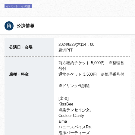
イベント・その他
公演情報
2024/8/29(木)14：00
公演日・会場
豊洲PIT
前方確約チケット 5,000円 ※整理番
号付
席種・料金
通常チケット 3,500円 ※整理番号付
※ドリンク代別途
[出演]
KissBee
点染テンセイ少女。
Couleur Clarity
alma
ハニースパイスRe.
泡沫パーティーズ