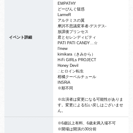
EMPATHY
どーぴんぐ疑惑
LarmeR
アルテミスの翼
摩訶不思議変革者-デスデス-
放課後プリンセス
イベント詳細
君とセレンディピティ
PATI PATI CANDY…☆
I'mew
kimikara（きみから）
H-Fi GIRLs PROJECT
Honey Devil
∴ヒロイン転生
柑橘クーベルチュール
INSRiA
※順不同
※出演者は変更になる可能性がありま
す。変更による払い戻しはございませ
ん。
※6歳以上有料、6歳未満入場不可
※開場は開演の30分前