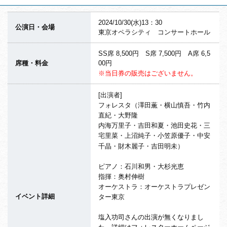
2024/10/30(水)13：30
公演日・会場
東京オペラシティ コンサートホール
SS席 8,500円 S席 7,500円 A席 6,5
席種・料金
00円
※当日券の販売はございません。
[出演者]
フォレスタ（澤田薫・横山慎吾・竹内
直紀・大野隆
内海万里子・吉田和夏・池田史花・三
宅里菜・上沼純子・小笠原優子・中安
千晶・財木麗子・吉田明未）
ピアノ：石川和男・大杉光恵
指揮：奥村伸樹
オーケストラ：オーケストラプレゼン
イベント詳細
ター東京
塩入功司さんの出演が無くなりまし