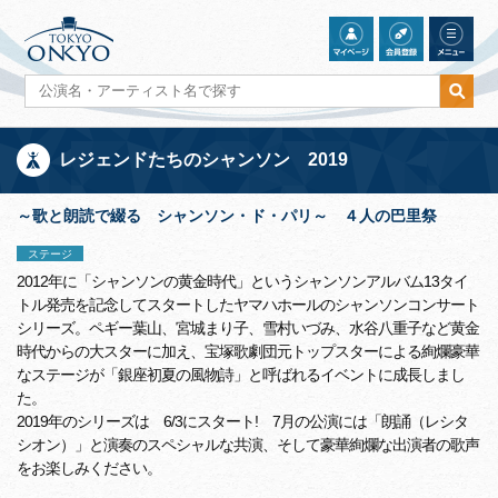
レジェンドたちのシャンソン 2019
～歌と朗読で綴る シャンソン・ド・パリ～ ４人の巴里祭
ステージ
2012年に「シャンソンの黄金時代」というシャンソンアルバム13タイ
トル発売を記念してスタートしたヤマハホールのシャンソンコンサート
シリーズ。ペギー葉山、宮城まり子、雪村いづみ、水谷八重子など黄金
時代からの大スターに加え、宝塚歌劇団元トップスターによる絢爛豪華
なステージが「銀座初夏の風物詩」と呼ばれるイベントに成長しまし
た。
2019年のシリーズは 6/3にスタート! 7月の公演には「朗誦（レシタ
シオン）」と演奏のスペシャルな共演、そして豪華絢爛な出演者の歌声
をお楽しみください。