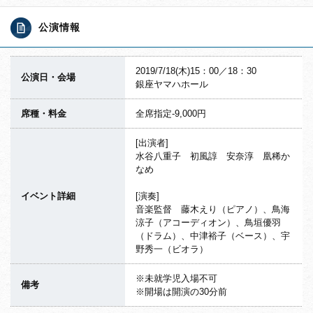
公演情報
2019/7/18(木)15：00／18：30
公演日・会場
銀座ヤマハホール
席種・料金
全席指定-9,000円
[出演者]
水谷八重子 初風諄 安奈淳 凰稀か
なめ
イベント詳細
[演奏]
音楽監督 藤木えり（ピアノ）、鳥海
涼子（アコーディオン）、鳥垣優羽
（ドラム）、中津裕子（ベース）、宇
野秀一（ビオラ）
※未就学児入場不可
備考
※開場は開演の30分前