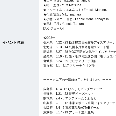
★山本 恭廉 / Takayuki Yamamoto
★松田 悠良 / Yura Matsuda
★マルティネス エルネスト / Ernesto Martinez
★今原 実丘 / Miku Imahara
★小林 レオニー 百音 / Leonie Mone Kobayashi
★田村 岳斗 / Yamato Tamura
[スケジュール]
●2023年
イベント詳細
栃木県 4/22 - 23 栃木県立日光霧降アイスアリーナ
北海道 5/13 - 14 札幌市月寒体育館スケート場
新潟県 5/27 - 28 MGC三菱ガス化学アイスアリー
愛知県 6/10 - 11 愛・地球博記念公園（モリコ
宮城県 6/24 - 25 ゼビオアリーナ仙台
東京都 7/1 - 7/17 アリーナ立川立飛
ーーー※以下の公演は終了いたしました。ーーー
広島県 1/14 -15 ひろしんビッグウェーブ
長野県 1/21 - 22 長野ビッグハット
熊本県 2/4 - 5 アクアドームくまもと
山梨県 2/11 - 12 小瀬スポーツ公園アイスアリーナ
大阪府 3/4 - 5 東和薬品RACTABドーム
東京都 3/17 - 19 アリーナ立川立飛