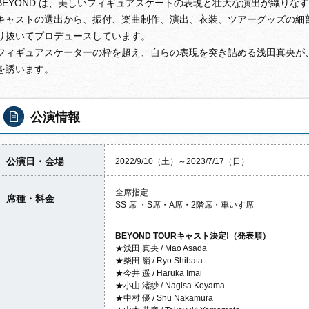
BEYOND は、美しいフィギュアスケートの表現と壮大な演出が織りなす
キャストの選出から、振付、楽曲制作、演出、衣装、ツアーグッズの細
り抜いてプロデュースしています。
フィギュアスケーターの枠を超え、自らの表現を突き詰める浅田真央が
を誘います。
公演情報
公演日・会場
2022/9/10（土）～2023/7/17（日）
全席指定
席種・料金
SS 席 ・S席・A席・2階席・車いす席
BEYOND TOURキャスト決定!（発表順）
★浅田 真央 / Mao Asada
★柴田 嶺 / Ryo Shibata
★今井 遥 / Haruka Imai
★小山 渚紗 / Nagisa Koyama
★中村 優 / Shu Nakamura