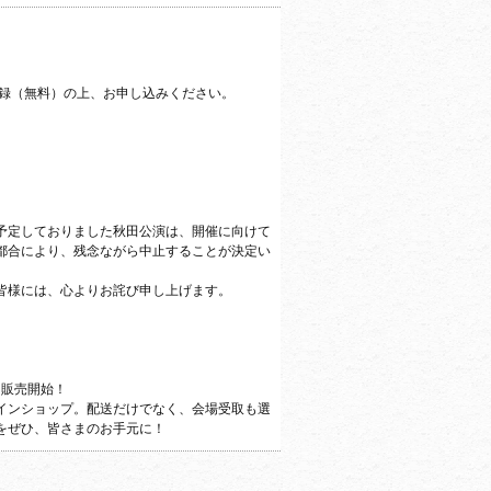
登録（無料）
の上、お申し込みください。
予定し
ておりました秋田公演は、
開催に向けて
都
合により、残念ながら中止することが決定い
皆様には、心よ
りお詫び申し上げます。
ン販売開始！
インショップ。配送だけでなく、会場受取も選
をぜひ、皆さまのお手元に！