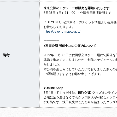
東京公演のチケット一般販売を開始いたします！
6月25日（日）11：00 ～ 公演当日開演時間まで
「BEYOND」公式サイトのチケット情報より会員
お待ちしております。
https://beyond-maotour.jp/
ーーーーー
●秋田公演 開催中止のご案内について
備考
2022年11月3-6日に秋田県立スケート場にて開催を
準備を進めてまいりましたが、制作スケジュールの
たしました。
本公演を楽しみにしていただいておりました多くの
ご理解賜りますようお願い申し上げます。
ーーーーー
●Online Shop
7月4日（月）午後4 時、BEYOND グッズオンライ
会場に足を運ばなくてもグッズ購入が可能なオンラ
択可能です。浅田真央のこだわりが詰まったグッズ