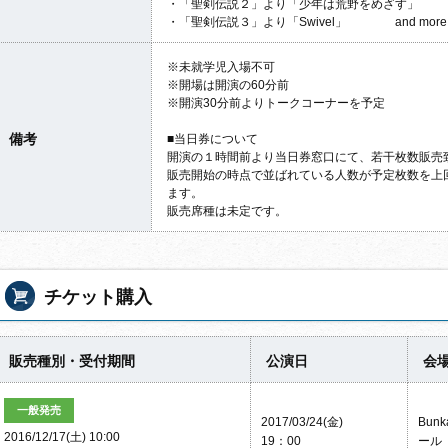
・「聖剣伝説２」より「少年は荒野をめざす」
・「聖剣伝説３」より「Swivel」 and more
※未就学児入場不可
※開場は開演の60分前
※開演30分前よりトークコーナーを予定
備考
■当日券について
開演の１時間前より当日券窓口にて、若干枚数販売
販売開始の時点で並ばれている人数が予定枚数を上
ます。
販売席種は未定です。
チケット購入
販売種別・受付期間
公演日
会
一般発売
2017/03/24(金)
Bun
2016/12/17(土) 10:00
19：00
ール