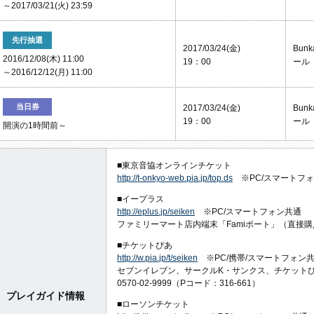
～2017/03/21(火) 23:59
先行抽選
2017/03/24(金)
Bun
2016/12/08(木) 11:00
19：00
ール
～2016/12/12(月) 11:00
当日券
2017/03/24(金)
Bun
19：00
ール
開演の1時間前～
■東京音協オンラインチケット
http://t-onkyo-web.pia.jp/top.ds
※PC/スマートフ
■イープラス
http://eplus.jp/seiken
※PC/スマートフォン共通
ファミリーマート店内端末「Famiポート」（直接
■チケットぴあ
http://w.pia.jp/t/seiken
※PC/携帯/スマートフォン
セブンイレブン、サークルK・サンクス、チケット
0570-02-9999（Pコード：316-661）
プレイガイド情報
■ローソンチケット