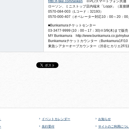
http://l-tike.com/seiken
※PC/スマートフォン共通
ローソン、ミニストップ店内端末「Loppi」（直接
0570-084-003（Lコード：32193）
0570-000-407（オペレーター対応10：00～20：
■Bunkamuraチケットセンター
03-3477-9999 (10：00～17：30)※3/9(木)まで販売
MY Bunkamura http://www.bunkamura.co.jp/mybu
Bunkamuraチケットカウンター（Bunkamura1F/1
東急シアターオーブカウンター（渋谷ヒカリエ2F/11：
ト
イベントカレンダー
お知らせ
ー
先行受付
サイトのご利用につ