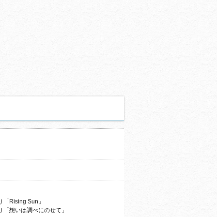
。
sing Sun」
り「想いは調べにのせて」