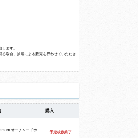
致します。
回る場合、抽選による販売を行わせていただき
購入
場
kamura オーチャードホ
予定枚数終了