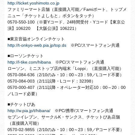
http://ticket.yoshimoto.co.jp
ファミリーマート店舗（直接購入可能／Famiポート、トップメ
ニュー「チケットよしもと」ボタンをタッチ）
0570-550-100（※要Yコード、24時間受付・Yコード【東京公
演】106220 【大阪公演】106221）
■東京音協オンラインチケット
http://t-onkyo-web.pia.jp/top.ds
※PC/スマートフォン共通
■ローソンチケット
http://l-tike.com/hibana
※PC/スマートフォン共通
ローソン、ミニストップ店内端末「Loppi」（直接購入可能）
0570-084-636（2/10のみ・10：00～23：59／Lコード不要）
0570-084-003（2/11以降・Lコード：32398）
0570-000-407（2/11以降・オペレーター対応10：00～20：00
／Lコード必要）
■チケットぴあ
http://w.pia.jp/t/hibana/
※PC/携帯/スマートフォン共通
セブンイレブン、サークルK・サンクス、チケットぴあ店舗
（直接購入可能）
0570-02-9855（2/10のみ・10：00～23：59／Pコード不要）