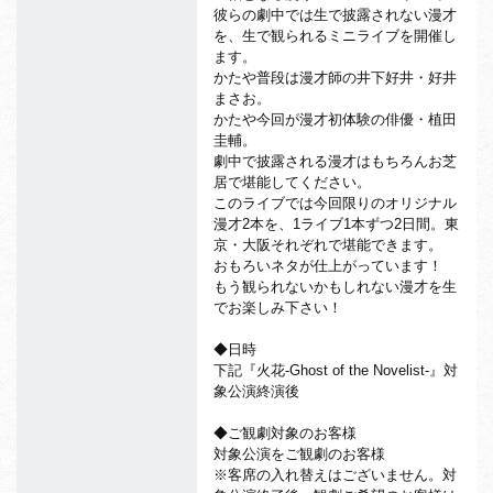
彼らの劇中では生で披露されない漫才
を、生で観られるミニライブ
を開催し
ます。
かたや普段は漫才師の井下好井・好井
まさお。
かたや今回が漫才初体験の俳優・植田
圭輔。
劇中で披露される漫才はもちろんお芝
居で堪能してください。
このライブでは今回限りのオリジナル
漫才2本を、1ライブ1本ず
つ2日間。東
京・大阪それぞれで堪能できます。
おもろいネタが仕上がっています！
もう観られないかもしれない漫才を生
でお楽しみ下さい！
◆日時
下記『火花-Ghost of the Novelist-』対
象公演終演後
◆ご観劇対象のお客様
対象公演をご観劇のお客様
※客席の入れ替えはございません。対