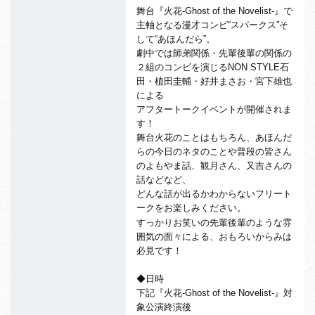
舞台『火花-Ghost of the Novelist-』で
主軸となる漫才コンビ“スパークス”
そ
して“あほんだら”。
劇中では師弟関係・先輩後輩の関係の
２組のコンビを演じるNON STYLE石
田・植田圭輔・好井まさお・宮下雄也
による
アフタートークイベントが開催されま
す！
舞台火花のことはもちろん、
あほんだ
らの今日のネタのことや普段の皆さん
のよもやま話、
観月さん、又吉さんの
話などなど、
どんな話が出るかわからないフリート
ークをお楽しみください。
すっかりお笑いの先輩後輩のような雰
囲気の面々による、
おもろいからみは
必見です！
◆日時
下記『火花-Ghost of the Novelist-』対
象公演終演後