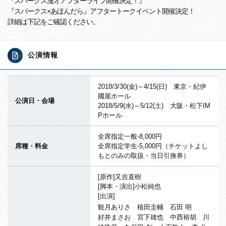
『スパークス漫才アフターライブ開催決定！』
『スパークス×あほんだら』アフタートークイベント開催決定！
詳細は下記をご確認ください。
公演情報
2018/3/30(金)～4/15(日) 東京・紀伊
國屋ホール
公演日・会場
2018/5/9(水)～5/12(土) 大阪・松下IM
Pホール
全席指定一般-8,000円
席種・料金
全席指定学生-5,000円（チケットよし
もとのみの取扱・当日引換券）
[原作]又吉直樹
[脚本・演出]小松純也
[出演]
観月ありさ
植田圭輔
石田 明
好井まさお
宮下雄也
中西裕胡
川