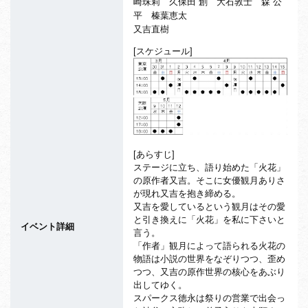
崎珠莉
久保田 創
大石敦士
森 公
平
榛葉恵太
又吉直樹
[スケジュール]
[あらすじ]
ステージに立ち、語り始めた「火花」
の原作者又吉。そこに女優観月ありさ
が現れ又吉を抱き締める。
又吉を愛しているという観月はその愛
と引き換えに「火花」を私に下さいと
イベント詳細
言う。
「作者」観月によって語られる火花の
物語は小説の世界をなぞりつつ、歪め
つつ、又吉の原作世界の核心をあぶり
出してゆく。
スパークス徳永は祭りの営業で出会っ