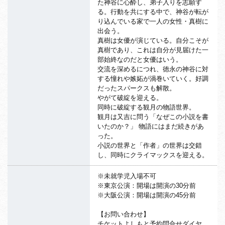
た神谷に心酔し、弟子入りを志願す
る。行動を共にする中で、神谷が転が
り込んでいる家で一人の女性・真樹に
出会う。
真樹は女優が演じている。自分こそが
真樹であり、これは自分が見届けた一
部始終なのだと女優はいう。
交流を深めるにつれ、徳永の神谷に対
する憧れや嫉妬が渦巻いていく。好調
だったスパークスも解散。
やがて破綻を迎える。
同時に破綻する観月の物語世界。
観月は又吉に問う「なぜこの小説を書
いたのか？」 物語にはまだ続きがあ
った。
小説の世界と「作者」の世界は交錯
し、同時にクライマックスを迎える。
※未就学児入場不可
※東京公演：開場は開演の30分前
※大阪公演：開場は開演の45分前
【お問い合わせ】
チケットよしもと予約問合せダイヤ