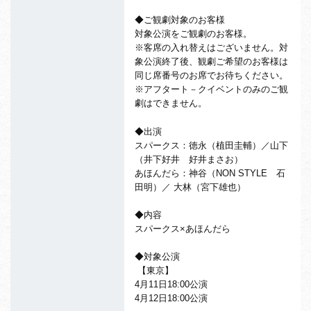
◆ご観劇対象のお客様
対象公演をご観劇のお客様。
※客席の入れ替えはございません。対
象公演終了後、
観劇ご希望のお客様は
同じ席番号のお席でお待ちください。
※アフタート－クイベントのみのご観
劇はできません。
◆出演
スパークス：徳永（植田圭輔）／山下
（井下好井 好井まさお）
あほんだら：神谷（NON STYLE 石
田明）／ 大林（宮下雄也）
◆内容
スパークス×あほんだら
◆対象公演
【東京】
4月11日18:00公演
4月12日18:00公演