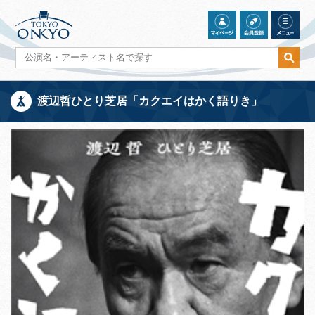
渡辺哲ひとり芝居「カクエイはかく語りき」