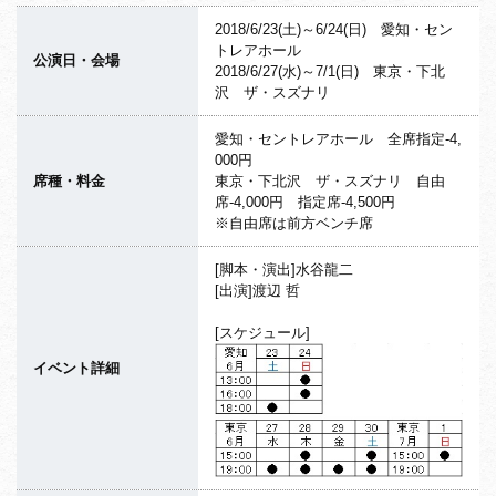
2018/6/23(土)～6/24(日) 愛知・セン
トレアホール
公演日・会場
2018/6/27(水)～7/1(日) 東京・下北
沢 ザ・スズナリ
愛知・セントレアホール 全席指定-4,
000円
席種・料金
東京・下北沢 ザ・スズナリ 自由
席-4,000円 指定席-4,500円
※自由席は前方ベンチ席
[脚本・演出]水谷龍二
[出演]渡辺 哲
[スケジュール]
イベント詳細