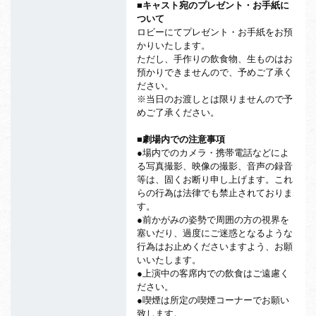
■キャスト宛のプレゼント・お手紙に
ついて
ロビーにてプレゼント・お手紙をお預
かりいたします。
ただし、手作りの飲食物、生ものはお
預かりできませんので、予めご了承く
ださい。
※当日のお渡しとは限りませんので予
めご了承ください。
■劇場内での注意事項
●場内でのカメラ・携帯電話などによ
る写真撮影、映像の撮影、音声の録音
等は、固くお断り申し上げます。これ
らの行為は法律でも禁止されておりま
す。
●前かがみの姿勢で周囲の方の視界を
塞いだり、過度にご迷惑となるような
行為はお止めくださいますよう、お願
いいたします。
●上演中の客席内での飲食はご遠慮く
ださい。
●喫煙は所定の喫煙コーナーでお願い
致します。