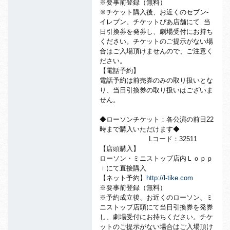
※要事前登録（無料）
※チケット購入後、お近くのセブン-
イレブン、チケットぴあ店舗にて 当
日引換券を発券し、劇場受付にお持ち
ください。チケットのご提示がない場
合はご入場頂けませんので、ご注意く
ださい。
【電話予約】
電話予約は前売券のみの取り扱いとな
り、当日引換券の取り扱いはございま
せん。
◆ローソンチケット：各公演の前日22
時まで購入いただけます◆
Lコード：32511
【店頭購入】
ローソン・ミニストップ店内Ｌｏｐｐ
ｉにて直接購入
【ネット予約】
http://l-tike.com
※要事前登録（無料）
※予約成立後、お近くのローソン、ミ
ニストップ店頭にて当日引換券を発券
し、劇場受付にお持ちください。チケ
ットのご提示がない場合はご入場頂け