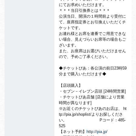
にてお求めいただけます。
＊＊＊当日引換券とは＊＊＊
公演当日、開演の１時間前より受付に
て、座席指定券とお引換えいただくチ
ケットです。
お連れ様とお席を連番でご用意できな
い場合、見えづらいお席等の場合もご
ざいます。
また、お座席はお選びいただけません
ので、予めご了承ください。
◆チケットぴあ：各公演の前日23時59
分まで購入いただけます◆
【店頭購入】
・セブン－イレブン店頭 [24時間営業]
・チケットぴあ店舗 [店舗により営業
時間が異なります]
※お近くのチケットぴあのお店は、 ht
tp://pia.jp/shoplist/よりお探しくださ
い。 Pコード：485-
525
【ネット予約】
http://pia.jp/