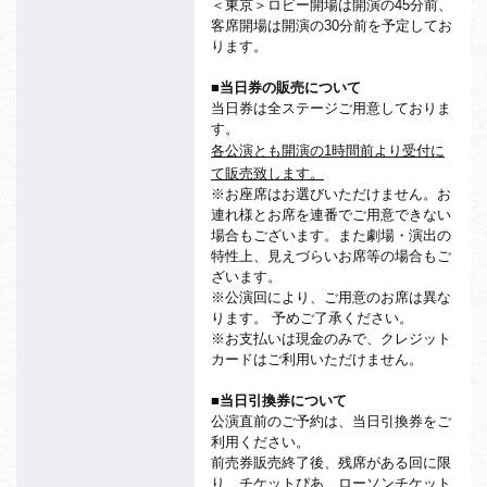
＜東京＞ロビー開場は開演の45分前、
客席開場は開演の30分前を予定してお
ります。
■当日券の販売について
当日券は全ステージご用意しておりま
す。
各公演とも開演の1
時間前より受付に
て販売致します。
※お座席はお選びいただけません。お
連れ様とお席を連番でご用意できない
場合もございます。また劇場・演出の
特性上、見えづらいお席等の場合もご
ざいます。
※公演回により、ご用意のお席は異な
ります。 予めご了承ください。
※お支払いは現金のみで、クレジット
カードはご利用いただけません。
■当日引換券について
公演直前のご予約は、当日引換券をご
利用ください。
前売券販売終了後、残席がある回に限
り、チケットぴあ、ローソンチケット