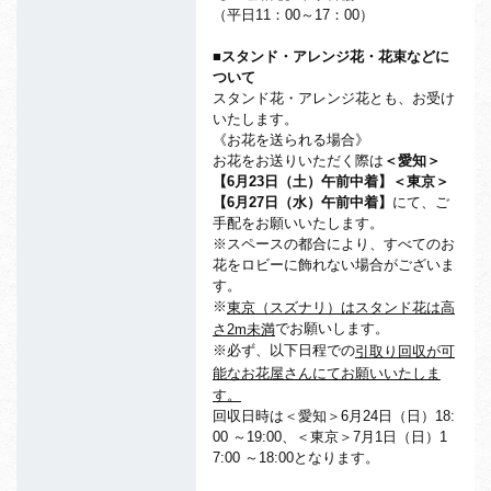
（平日11：00～17：00）
■スタンド・アレンジ花・花束などに
ついて
スタンド花・アレンジ花とも、お受け
いたします。
《お花を送られる場合》
お花をお送りいただく際は
＜愛知＞
【
6
月23
日（土）午前中着】＜東京＞
【6
月27
日（水）午前中着】
にて、ご
手配をお願いいたします。
※スペースの都合により、すべてのお
花をロビーに飾れない場合がございま
す。
※
東京（スズナリ）はスタンド花は高
でお願いします。
さ
2m
未満
※必ず、以下日程での
引取り回収が可
能なお花屋さんにてお願いいたしま
す。
回収日時は＜愛知＞6月24日（日）18:
00 ～19:00、＜東京＞7月1日（日）1
7:00 ～18:00となります。