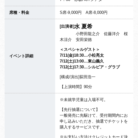
席種・料金
S席-9,000円 A席-8,000円
水 夏希
[出演者]
小野田龍之介 佐藤洋介 桜
木涼介 安田栄徳
＜スペシャルゲスト＞
7/11(金)18:30…小松亮太
イベント詳細
7/12(土)13:00…東山義久
7/12(土)17:30…シルビア・グラブ
[構成/演出]荻田浩一
【上演時間】90分
※未就学児童は入場不可。
【先行抽選について】
一般発売に先駆けて、受付期間内にお
申し込みいただき、抽選でチケットを
購入するサービスです。
※お支払い方法はクレジットカード決