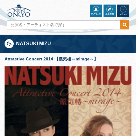
NATSUKI MIZU
Attractive Concert 2014 【蜃気楼～mirage～】