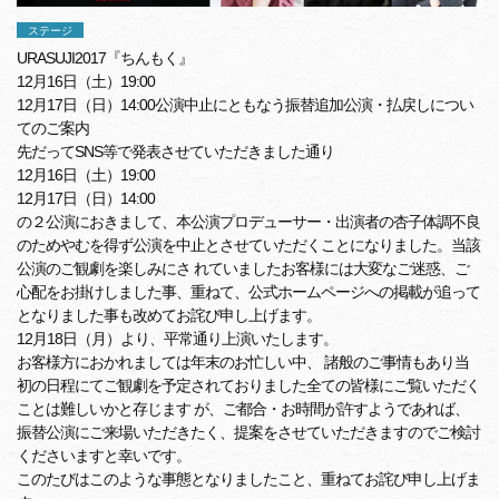
ステージ
URASUJI2017『ちんもく』
12月16日（土）19:00
12月17日（日）14:00公演中止にともなう振替追加公演・
払戻しについ
てのご案内
先だってSNS等で発表させていただきました通り
12月16日（土）19:00
12月17日（日）14:00
の２公演におきまして、本公演プロデューサー・
出演者の杏子体調不良
のためやむを得ず公演を中止とさせていただ
くことになりました。当該
公演のご観劇を楽しみにさ れていましたお客様には大変なご迷惑、
ご
心配をお掛けしました事、重ねて、
公式ホームページへの掲載が追って
となりました事も改めてお詫び
申し上げます。
12月18日（月）より、平常通り上演いたします。
お客様方におかれましては年末のお忙しい中、 諸般のご事情もあり当
初の日程にてご観劇を予定されておりました
全ての皆様にご覧いただく
ことは難しいかと存じます が、ご都合・お時間が許すようであれば、
振替公演にご来場いただきたく、
提案をさせていただきますのでご検討
くださいますと幸いです。
このたびはこのような事態となりましたこと、
重ねてお詫び申し上げま