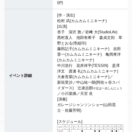
0円
[作・演出]
松村 武(カムカムミニキーナ)
[出演]
杏子 深沢 敦／岩﨑 大(StudioLife)
西村直人 池田有希子 森貞文則 草
野とおる(壱組印)
藤田記子(カムカムミニキーナ) 吉田
晋一(カムカムミニキーナ) 亀岡孝洋
(カムカムミニキーナ)
中川浩行 花井祥平(TESSIN) 是澤
洋文 渡邊 礼(カムカムミニキーナ)
イベント詳細
大倉杏菜(カムカムミニキーナ)／
新垣里沙／中山祐一朗(阿佐ヶ谷スパ
イダース) 辻凌志朗
※辻は一点しんにょう
／小川菜摘／天宮 良
[演奏]
ガレージシャンソンショー(山田晃
士・佐藤芳明)
[スケジュール]