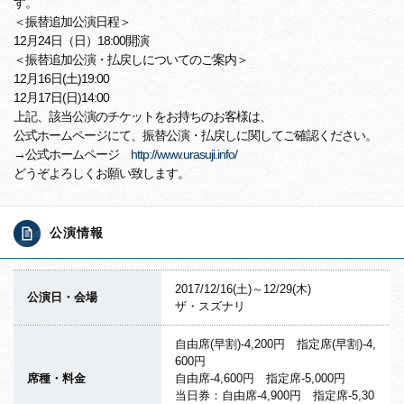
す。
＜振替追加公演日程＞
12月24日（日）18:00開演
＜振替追加公演・払戻しについてのご案内＞
12月16日(土)19:00
12月17日(日)14:00
上記、該当公演のチケットをお持ちのお客様は、
公式ホームページにて、振替公演・
払戻しに関してご確認ください。
→公式ホームページ
http://www.urasuji.info/
どうぞよろしくお願い致します。
公演情報
2017/12/16(土)～12/29(木)
公演日・会場
ザ・スズナリ
自由席(早割)-4,200円 指定席(早割)-4,
600円
席種・料金
自由席-4,600円 指定席-5,000円
当日券：自由席-4,900円 指定席-5,30