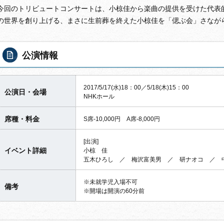
今回のトリビュートコンサートは、小椋佳から楽曲の提供を受けた代表
の世界を創り上げる、まさに生前葬を終えた小椋佳を「偲ぶ会」さなが
公演情報
2017/5/17(水)18：00／5/18(木)15：00
公演日・会場
NHKホール
席種・料金
S席-10,000円 A席-8,000円
[出演]
イベント詳細
小椋 佳
五木ひろし ／ 梅沢富美男 ／ 研ナオコ ／ 
※未就学児入場不可
備考
※開場は開演の60分前