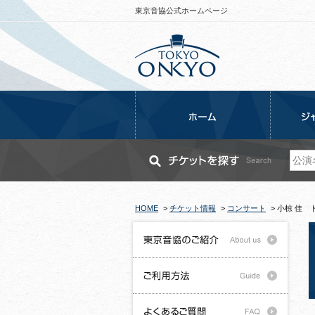
東京音協公式ホームページ
HOME
>
チケット情報
>
コンサート
>
小椋 佳 