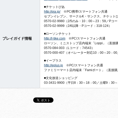
■チケットぴあ
http://pia.jp/
※PC/携帯/スマートフォン共通
セブンイレブン、サークルK・サンクス、チケット
0570-02-
9980
（2/5のみ・10：00～23：59／Pコ
0570-02-9999（2/6以降・Pコード：318-124）
■ローソンチケット
プレイガイド情報
http://l-tike.com
※PC/スマートフォン共通
ローソン、ミニストップ店内端末「Loppi」（直接
0570-084-003（Lコード：74543）
0570-000-407（オペレーター対応10：00～20：
■イープラス
http://eplus.jp
※PC/スマートフォン共通
ファミリーマート店内端末「Famiポート」（直接
■文化放送ショッピング
03-3431-9900（平日8：30～18：00／土曜9：30～