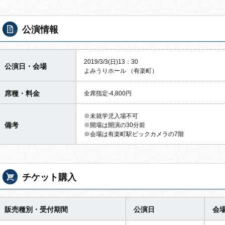
公演情報
2019/3/3(日)13：30
公演日・会場
よみうりホール （有楽町）
席種・料金
全席指定-4,800円
※未就学児入場不可
備考
※開場は開演の30分前
※会場は有楽町駅ビックカメラの7階
チケット購入
販売種別・受付期間
公演日
会