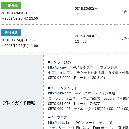
一般発売
2019/03/03(日)
よみ
2018/10/26(金) 10:00
13：30
～2019/02/28(木) 23:59
先行抽選
2019/03/03(日)
よみ
2018/10/15(月) 11:00
13：30
～2018/10/22(月) 11:00
■チケットぴあ
http://pia.jp/
※PC/携帯/スマートフォン共通
セブン-イレブン、チケットぴあ店舗（直接購入可能
0570-02-9999（Pコード：130-816）
■ローソンチケット
http://l-tike.com
※PC/スマートフォン共通
ローソン、ミニストップ店内端末「Loppi」（直接
プレイガイド情報
0570-084-003（Lコード：74377）
0570-000-407（オペレーター対応10：00～20：
■イープラス
http://eplus.jp
※PC/スマートフォン共通
ファミリーマート店内端末「Famiポート」（直接