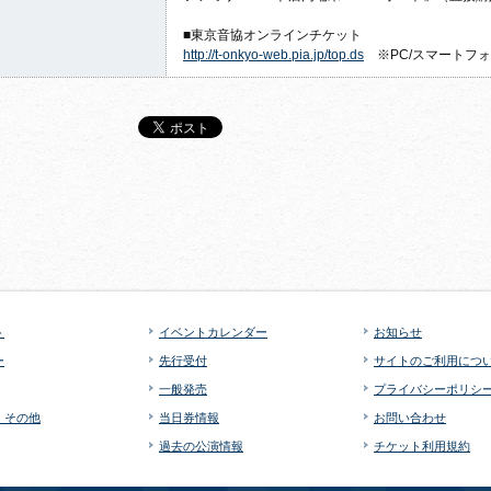
■東京音協オンラインチケット
http://t-onkyo-web.pia.jp/top.ds
※PC/スマートフ
ト
イベントカレンダー
お知らせ
ー
先行受付
サイトのご利用につ
一般発売
プライバシーポリシ
・その他
当日券情報
お問い合わせ
過去の公演情報
チケット利用規約