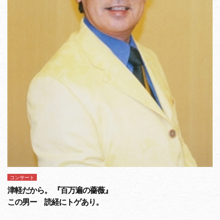
コンサート
津軽だから。 『百万遍の薔薇』
この男ー 読経にトゲあり。