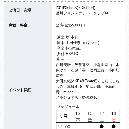
2018/3/15(木)～3/18(日)
公演日・会場
品川プリンスホテル クラブeX
席種・料金
全席指定-5,800円
[演出]堤 幸彦
[脚本]山田佳奈（□字ック）
[音楽]楠瀬拓哉
[振付]EBATO
[出演]
西川美咲 矢萩春菜 小瀬田麻由 水
原ゆき 石原千尋 松岡里英 小田切
瑠衣
太田奈緒(AKB48 Team8)／しらほしな
つみ 真城まゆ 知念紗耶 中島由
イベント詳細
貴 minan
／小野寺ずる／野添義弘
[スケジュール]