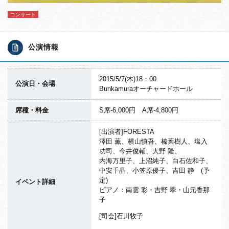
コンサート
公演情報
2015/5/7(木)18：00
公演日・会場
Bunkamuraオーチャードホール
席種・料金
S席-6,000円 A席-4,800円
[出演者]FORESTA
澤田 薫、横山慎吾、榛葉樹人、塩入
功司、今井俊輔、大野 隆、
内海万里子、上沼純子、白石佐和子、
中安千晶、小笠原優子、吉田 静 (予
定)
イベント詳細
ピアノ：南雲 彩・吉野 翠・山元香那
子
[司会]石川牧子