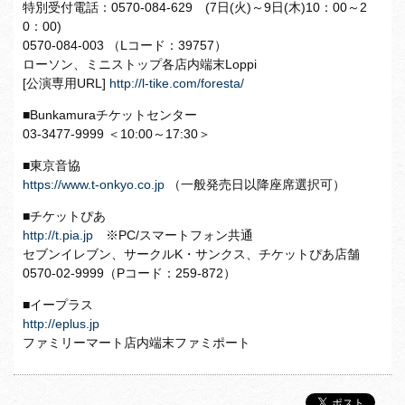
特別受付電話：0570-084-629 (7日(火)～9日(木)10：00～2
0：00)
0570-084-003 （Lコード：39757）
ローソン、ミニストップ各店内端末Loppi
[公演専用URL]
http://l-tike.com/foresta/
■Bunkamuraチケットセンター
03-3477-9999 ＜10:00～17:30＞
■東京音協
https://www.t-onkyo.co.jp
（一般発売日以降座席選択可）
■チケットぴあ
http://t.pia.jp
※PC/スマートフォン共通
セブンイレブン、サークルK・サンクス、チケットぴあ店舗
0570-02-9999（Pコード：259-872）
■イープラス
http://eplus.jp
ファミリーマート店内端末ファミポート