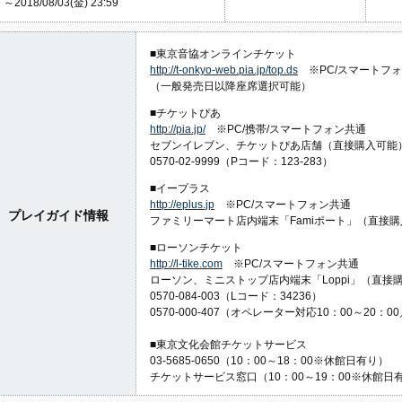
～2018/08/03(金) 23:59
■東京音協オンラインチケット
http://t-onkyo-web.pia.jp/top.ds
※PC/スマートフ
（一般発売日以降座席選択可能）
■チケットぴあ
http://pia.jp/
※PC/携帯/スマートフォン共通
セブンイレブン、チケットぴあ店舗（直接購入可能
0570-02-9999（Pコード：123-283）
■イープラス
http://eplus.jp
※PC/スマートフォン共通
プレイガイド情報
ファミリーマート店内端末「Famiポート」（直接
■ローソンチケット
http://l-tike.com
※PC/スマートフォン共通
ローソン、ミニストップ店内端末「Loppi」（直接
0570-084-003（Lコード：34236）
0570-000-407（オペレーター対応10：00～20：
■東京文化会館チケットサービス
03-5685-0650（10：00～18：00※休館日有り）
チケットサービス窓口（10：00～19：00※休館日