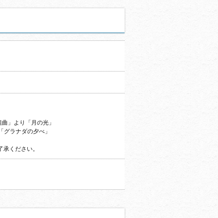
組曲」より「月の光」
2曲「グラナダの夕べ」
了承ください。