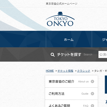
東京音協公式ホームページ
HOME
>
チケット情報
>
クラシック
>
タレガ・