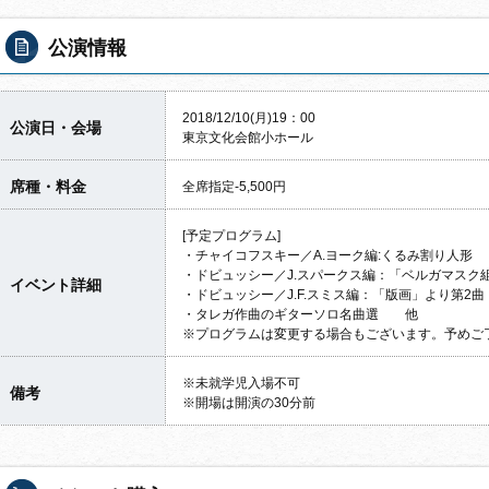
公演情報
2018/12/10(月)19：00
公演日・会場
東京文化会館小ホール
席種・料金
全席指定-5,500円
[予定プログラム]
・チャイコフスキー／A.ヨーク編:くるみ割り人形
・ドビュッシー／J.スパークス編：「ベルガマスク
イベント詳細
・ドビュッシー／J.F.スミス編：「版画」より第
・タレガ作曲のギターソロ名曲選 他
※プログラムは変更する場合もございます。予めご
※未就学児入場不可
備考
※開場は開演の30分前