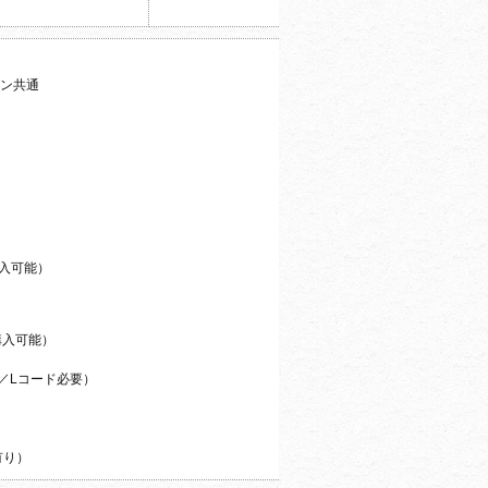
ォン共通
）
購入可能）
購入可能）
00／Lコード必要）
有り）