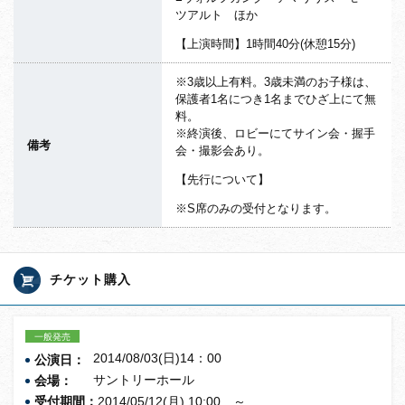
ツアルト ほか
【上演時間】1時間40分(休憩15分)
※3歳以上有料。3歳未満のお子様は、
保護者1名につき1名までひざ上にて無
料。
※終演後、ロビーにてサイン会・握手
備考
会・撮影会あり。
【先行について】
※S席のみの受付となります。
チケット購入
一般発売
2014/08/03(日)14：00
公演日：
サントリーホール
会場：
受付期間：
2014/05/12(月) 10:00 ～