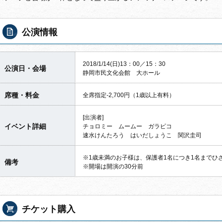
公演情報
2018/1/14(日)13：00／15：30
公演日・会場
静岡市民文化会館 大ホール
席種・料金
全席指定-2,700円（1歳以上有料）
[出演者]
イベント詳細
チョロミー ムームー ガラピコ
速水けんたろう はいだしょうこ 関沢圭司
※1歳未満のお子様は、保護者1名につき1名までひ
備考
※開場は開演の30分前
チケット購入