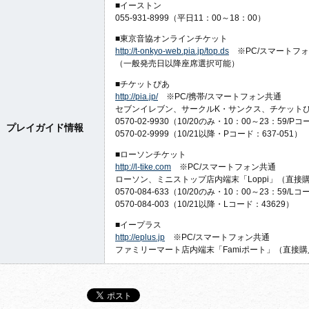
■イーストン
055-931-8999（平日11：00～18：00）
■東京音協オンラインチケット
http://t-onkyo-web.pia.jp/top.ds
※PC/スマートフ
（一般発売日以降座席選択可能）
■チケットぴあ
http://pia.jp/
※PC/携帯/スマートフォン共通
セブンイレブン、サークルK・サンクス、チケット
0570-02-9930（10/20のみ・10：00～23：59/
プレイガイド情報
0570-02-9999（10/21以降・Pコード：637-051）
■ローソンチケット
http://l-tike.com
※PC/スマートフォン共通
ローソン、ミニストップ店内端末「Loppi」（直接
0570-084-633（10/20のみ・10：00～23：59/
0570-084-003（10/21以降・Lコード：43629）
■イープラス
http://eplus.jp
※PC/スマートフォン共通
ファミリーマート店内端末「Famiポート」（直接