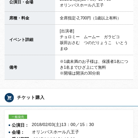
公演日・会場
オリンパスホール八王子
席種・料金
全席指定-2,700円（1歳以上有料）
[出演者]
チョロミー ムームー ガラピコ
イベント詳細
坂田おさむ つのだりょうこ いとう
まゆ
※1歳未満のお子様は、保護者1名につ
備考
き1名までひざ上にて無料
※開場は開演の30分前
チケット購入
一般発売
2018/02/03(土)13：00／15：30
公演日：
オリンパスホール八王子
会場：