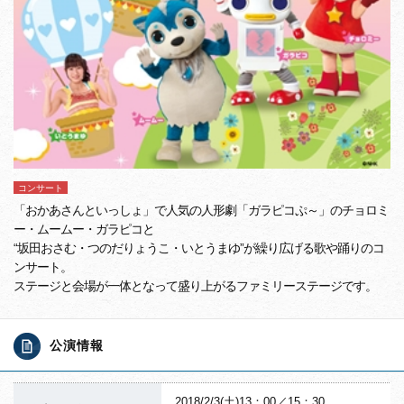
コンサート
「おかあさんといっしょ」で人気の人形劇「ガラピコぷ～」のチョロミ
ー・ムームー・ガラピコと
“坂田おさむ・つのだりょうこ・いとうまゆ”が繰り広げる歌や踊りのコ
ンサート。
ステージと会場が一体となって盛り上がるファミリーステージです。
公演情報
2018/2/3(土)13：00／15：30