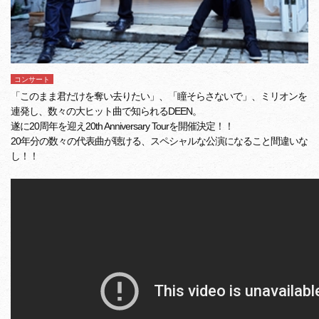
コンサート
「このまま君だけを奪い去りたい」、「瞳そらさないで」、ミリオンを
連発し、数々の大ヒット曲で知られるDEEN。
遂に20周年を迎え20th Anniversary Tourを開催決定！！
20年分の数々の代表曲が聴ける、スペシャルな公演になること間違いな
し！！