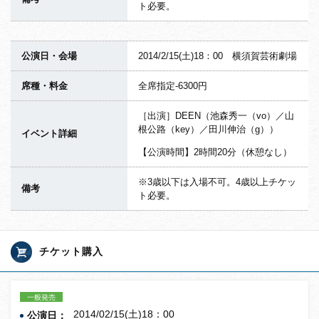
ト必要。
公演日・会場
2014/2/15(土)18：00 横須賀芸術劇場
席種・料金
全席指定-6300円
［出演］DEEN（池森秀一（vo）／山
根公路（key）／田川伸治（g））
イベント詳細
【公演時間】2時間20分（休憩なし）
※3歳以下は入場不可。4歳以上チケッ
備考
ト必要。
チケット購入
一般発売
2014/02/15(土)18：00
公演日：