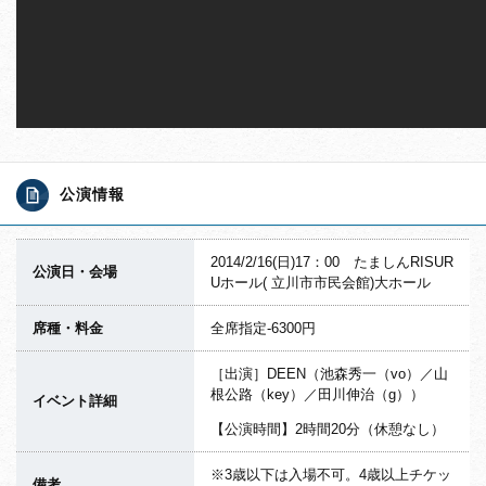
公演情報
2014/2/16(日)17：00 たましんRISUR
公演日・会場
Uホール( 立川市市民会館)大ホール
席種・料金
全席指定-6300円
［出演］DEEN（池森秀一（vo）／山
根公路（key）／田川伸治（g））
イベント詳細
【公演時間】2時間20分（休憩なし）
※3歳以下は入場不可。4歳以上チケッ
備考