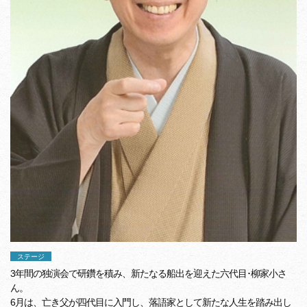
ステージ
3年間の独演会で研鑽を積み、新たなる船出を迎えた六代目･柳家小さ
ん。
6月は、亡き父が四代目に入門し、落語家として新たな人生を踏み出し