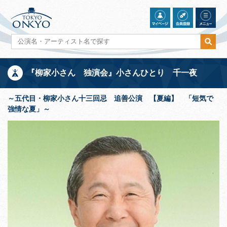
『柳家小さん 独演会』小さんひとり 千一夜
～五代目・柳家小さん十三回忌 追善公演 【夏編】 「短気で
強情な夏」～