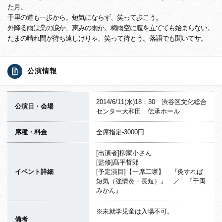
た月。
千里の道も一歩から。短気にならず、笑って歩こう。
外降る雨は業の涙か、恵みの雨か。梅雨空に腹を立てても始まらない。
たまの晴れ間が待ち遠しけりゃ、笑って待とう。落語でも聞いてサ。
公演情報
2014/6/11(水)18：30 渋谷区文化総合
公演日・会場
センター大和田 伝承ホール
席種・料金
全席指定-3000円
[出演者]柳家小さん
[監修]髙平哲郎
イベント詳細
[予定演目]【一席二噺】 『灸すれば
短気（強情灸・長短）』 ／ 『千両
みかん』
※未就学児童は入場不可。
備考