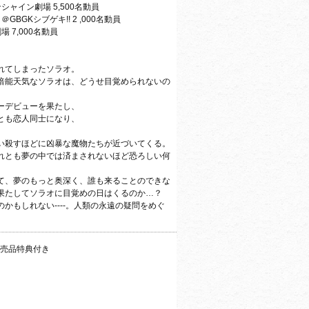
シャイン劇場 5,500名動員
GBGKシブゲキ!! 2 ,000名動員
 7,000名動員
れてしまったソラオ。
倍能天気なソラオは、どうせ目覚められないの
ーデビューを果たし、
とも恋人同士になり、
い殺すほどに凶暴な魔物たちが近づいてくる。
れとも夢の中では済まされないほど恐ろしい何
て、夢のもっと奥深く、誰も来ることのできな
果たしてソラオに目覚めの日はくるのか…？
かもしれない----。人類の永遠の疑問をめぐ
非売品特典付き