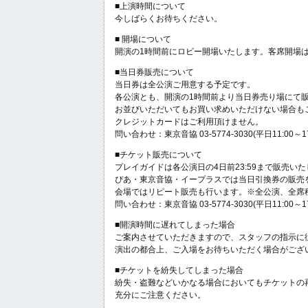
■上演時間について
今しばらくお待ちください。
■ 開場について
開演の1時間前にロビー開場いたします。客席開場は
■当日券販売について
当日券は全公演ご用意する予定です。
各公演とも、開演の1時間前より当日券売り場にて
お並びいただいてもお買い求めいただけない場合も
クレジットカードはご利用頂けません。
問い合わせ：東京音協 03-5774-3030(平日11:00～17
■チケット販売について
プレイガイドは各公演日の4日前23:59まで販売いた
ぴあ・東京音協・イープラスでは当日引換券の販売を
会場ではリピート販売も行います。※全公演、全席
問い合わせ：東京音協 03-5774-3030(平日11:00～17
■開演時間に遅れてしまった場合
ご案内させていただきますので、スタッフの指示に
演出の都合上、ご入場をお待ちいただく場合がござ
■チケットを紛失してしまった場合
紛失・盗難などいかなる場合においてもチケットの
充分にご注意ください。