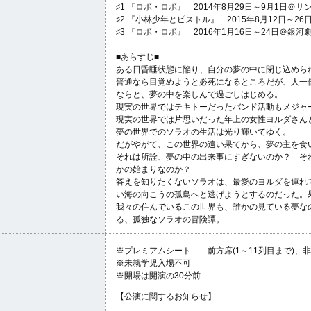
♯1 『ロボ・ロボ』 2014年8月29日～9月1日＠サン
♯2 『小林少年とピストル』 2015年8月12日～26日＠
♯3 『ロボ・ロボ』 2016年1月16日～24日＠銀河劇場
■あらすじ■
ある日昏睡状態に陥り、自分の夢の中に閉じ込めら
普通なら目覚めようと必死になるところだが、人一
ならと、夢の中を楽しんで過ごしはじめる。
現実の世界ではテキトーだったバンド活動もメジャ
現実の世界では片思いだった年上の女性ヨルダさん
夢の世界でのソラオの生活は光り輝いてゆく。
だがやがて、この世界の遠い果てから、夢の主を食
それは所詮、夢の中の出来事にすぎないのか？ そ
かの始まりなのか？
答えを知りたくないソラオは、最愛のヨルダを連れ
い海の向こうの孤島へと逃げようとするのだった。
我々の住んでいるこの世界も、誰かの見ている夢なの
る、孤独なソラオの冒険譚。
※プレミアムシート……前方席(1～11列目まで)、
※未就学児入場不可
※開場は開演の30分前
【公演に関するお知らせ】