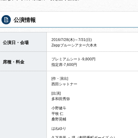
公演情報
2016/7/28(木)～7/31(日)
公演日・会場
Zeppブルーシアター六本木
プレミアムシート-9,800円
席種・料金
指定席-7,600円
[作・演出]
西田シャトナー
[出演]
多和田秀弥
小野健斗
平牧 仁
桑野晃輔
はねゆり
久下恭平 ・ 瑛（劇団番町ボーイズ ☆）