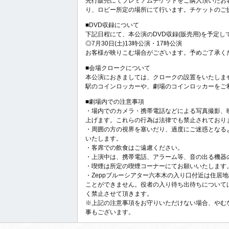
先行販売にてプレミアムチケットをご購入頂いたお
り、ロビー所定の場所にて行います。チケットのご
■DVD収録について
下記日程にて、本公演のDVD収録(販売用)を予定し
◎7月30日(土)13時公演・17時公演
お客様が映りこむ場合がございます。予めご了承く
■会場クロークについて
本公演におきましては、クロークの設置をいたしま
駅のコインロッカーや、劇場のコインロッカーをご
■劇場内での注意事項
・場内でのカメラ・携帯電話などによる写真撮影、
上げます。これらの行為は法律でも禁止されており
・周囲の方の視界を塞いだり、過度にご迷惑となる
いたします。
・客席での飲食はご遠慮ください。
・上演中は、携帯電話、アラーム等、音の出る機器
・喫煙は所定の喫煙コーナーにてお願いいたします
・Zeppブルーシアター六本木の入り口付近は住居
ことができません。役者の入り待ち出待ちについて
く禁止させて頂きます。
※上記の注意事項をお守りいただけない場合、やむ
事もございます。