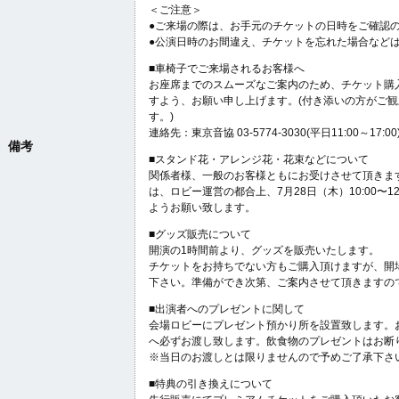
＜ご注意＞
●ご来場の際は、お手元のチケットの日時をご確認
●公演日時のお間違え、チケットを忘れた場合など
■車椅子でご来場されるお客様へ
お座席までのスムーズなご案内のため、チケット購
すよう、お願い申し上げます。(付き添いの方がご
す。)
連絡先：東京音協 03-5774-3030(平日11:00～17:00
備考
■スタンド花・アレンジ花・花束などについて
関係者様、一般のお客様ともにお受けさせて頂きま
は、ロビー運営の都合上、7月28日（木）10:00〜1
ようお願い致します。
■グッズ販売について
開演の1時間前より、グッズを販売いたします。
チケットをお持ちでない方もご購入頂けますが、開
下さい。準備ができ次第、ご案内させて頂きますの
■出演者へのプレゼントに関して
会場ロビーにプレゼント預かり所を設置致します。
へ必ずお渡し致します。飲食物のプレゼントはお断
※当日のお渡しとは限りませんので予めご了承下さ
■特典の引き換えについて