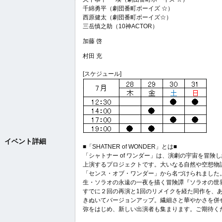
千綿勇平（劇団番町ボーイズ ☆）
西原健太（劇団番町ボーイズ☆）
三岳慎之助（10神ACTOR）
加藤 啓
村田 充
[スケジュール]
イベント詳細
■「SHATNER of WONDER」とは■
「シャトナー of ワンダー」は、演劇の宇宙を冒
上演するプロジェクトです。大いなる自然や空想物
「センス・オブ・ワンダー」から名づけられました
生・ソラオの永遠の一夜を描く冒険譚『ソラオの世界
すでに２回の再演と1回のリメイクを経た同作を、
きぬいてバージョンアップ。繊細さと華やかさを併
弥をはじめ、新しい出演者も集まります。ご期待く