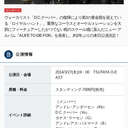
コンサート
ヴォーカリスト「D.C.クーパー」の復帰により第2の黄金期を迎えてい
る「ロイヤル･ハント」。重厚なコーラスとオーケルトレーションを大
胆にフィーチュアーしたかつてない程のスケール感に富んだニュー･ア
ルバム『A LIFE TO DIE FOR』を発表し、約2年ぶりの来日公演決定！
公演情報
2014/3/27(木)19：00 TSUTAYA O-E
公演日・会場
AST
席種・料金
スタンディング-7000円(前売)
［メンバー］
アンドレ･アンダーセン（Kb）
D.C.クーパー（Vo）
イベント詳細
ヨナス･ラーセン（G）
アンドレアス･パスマーク（B）